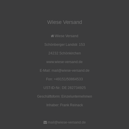
Wiese Versand
Brotbeutel
BW Rucksack, schwarz,
(BWKampftasche klein)
Canvas
Wiese Versand
15,00 EUR
34,00 EUR
Schönberger Landstr. 153
( inkl. 19 % MwSt. zzgl.
Versandkosten
)
( inkl. 19 % MwSt. zzgl.
Versandkosten
)
Details
Details
24232 Schönkirchen
www.wiese-versand.de
E-Mail: mail@wiese-versand.de
Fon: +49151/50864533
UST-ID-Nr.: DE 282734925
Geschäftsform: Einzelunternehmen
Freizeit- und Arbeits-Troyer
Kohten-Bodendecke ohne
Feuerloch
Inhaber: Frank Reinack
29,00 EUR
177,00 EUR
( inkl. 19 % MwSt. zzgl.
Versandkosten
)
( inkl. 19 % MwSt. zzgl.
Versandkosten
)
mail@wiese-versand.de
Details
Details