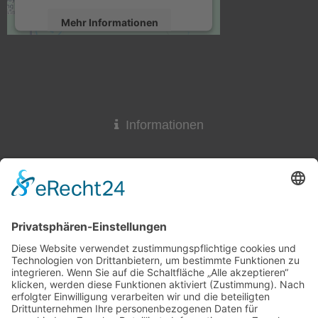
Mehr Informationen
Akzeptieren
powered by
Usercentrics Consent
Management Platform
&
eRecht24
Informationen
Widerrufsrecht
Lieferzeit
AGB & Widerruf
Liefer- und Versandkosten
Online-Streitbeilegung