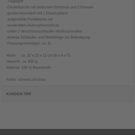
-Tragegriff
-Deckeltasche mit seitlichem Einschub und 2 Riemen
-großes Innenfach mit 1 Einschubfach
-aufgesetzte Fronttasche mit
-verdecktem Aluknopfverschluss
-unten 2 Verschlussschlaufen mit Aluschnallen
-diverse Schlaufen und Metallringe zur Befestigung
-Fassungsvermögen: ca. 8 l
Maße: ca. 32 x 23 x 12 cm (B x H x T)
Gewicht: ca. 650 g
Material: 100 % Baumwolle
Farbe: schwarz,oliv,blau
KUNDEN-TIPP
Kunden, die diesen Artikel kauften, haben
auch folgende Artikel bestellt: