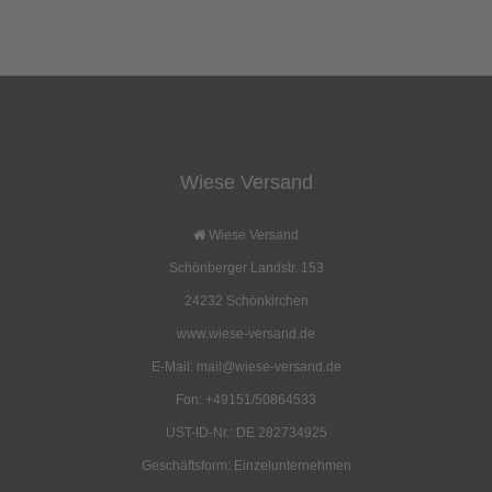
Kunden, die diesen Artikel kauften, haben
auch folgende Artikel bestellt:
Wiese Versand
Bundeswehrbesteck
Modell 2 Kohtenstoff
6,80 EUR
ab 57,00 EUR
Wiese Versand
( inkl. 19 % MwSt. zzgl.
Versandkosten
)
( inkl. 19 % MwSt. zzgl.
Versandkosten
)
Schönberger Landstr. 153
Details
Details
24232 Schönkirchen
www.wiese-versand.de
E-Mail: mail@wiese-versand.de
Fon: +49151/50864533
UST-ID-Nr.: DE 282734925
US Feldflasche
Modell Ulli
Geschäftsform: Einzelunternehmen
7,80 EUR
ab 66,00 EUR