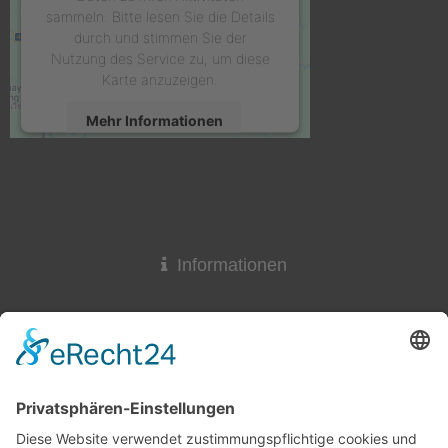
sammeln. Bitte lesen Sie die Details
durch und stimmen Sie der
Nutzung des Service zu, um diese
Karte anzuzeigen.
Mehr Informationen
Akzeptieren
powered by
Usercentrics Consent
Management Platform
&
eRecht24
Informationen
Widerrufsrecht
Lieferzeit
AGB & Widerruf