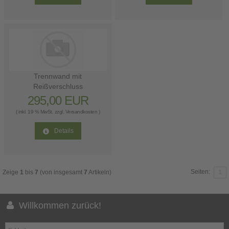
Trennwand mit
Reißverschluss
295,00 EUR
( inkl. 19 % MwSt. zzgl.
Versandkosten
)
Details
Seiten:
Zeige
1
bis
7
(von insgesamt
7
Artikeln)
1
Willkommen zurück!