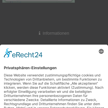
Akzeptieren
powered by
Usercentrics Consent
Management Platform
&
eRecht24
Informationen
Widerrufsrecht
Lieferzeit
AGB & Widerruf
Liefer- und Versandkosten
Online-Streitbeilegung
Datenschutzerklärung