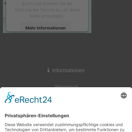
durch und stimmen Sie der
Nutzung des Service zu, um diese
Karte anzuzeigen.
Mehr Informationen
Akzeptieren
powered by
Usercentrics Consent
Management Platform
&
eRecht24
Informationen
Widerrufsrecht
Lieferzeit
AGB & Widerruf
Liefer- und Versandkosten