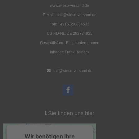
www.wiese-versand.de
E-Mail: mail@wiese-versand.de
Fon: +49151/50864533
UST-ID-Nr.: DE 282734925
Geschäftsform: Einzelunternehmen
Fensterplanen für Jurten
Jurten Zwischenstück mit
Deckleiste 285g/qm
Inhaber: Frank Reinack
70,00 EUR
191,00 EUR
( inkl. 19 % MwSt. zzgl.
Versandkosten
)
( inkl. 19 % MwSt. zzgl.
Versandkosten
)
mail@wiese-versand.de
Details
Details
Sie finden uns hier
Jurten-Zwischenstückmit
Jurten-Hochjurten-
Deckleiste und Traufkante
Aufstellstab
Wir benötigen Ihre
285g/qm