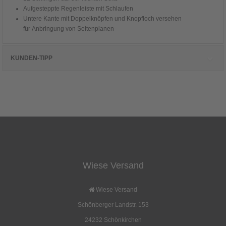
Aufgesteppte Regenleiste mit Schlaufen
Untere Kante mit Doppelknöpfen und Knopfloch versehen
für Anbringung von Seitenplanen
KUNDEN-TIPP
Kunden, die diesen Artikel kauften, haben
auch folgende Artikel bestellt:
Wiese Versand
Abdeckplanen für Kohten
Viereckzeltbahn 285g/qm
120x120 285g/qm
Wiese Versand
63,00 EUR
109,50 EUR
Schönberger Landstr. 153
( inkl. 19 % MwSt. zzgl.
Versandkosten
)
( inkl. 19 % MwSt. zzgl.
Versandkosten
)
Details
Details
24232 Schönkirchen