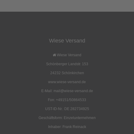
auch folgende Artikel bestellt:
Wiese Versand
Großjurten-Aufstellstab
Gestängepacksack, extra
20,00 EUR
43,00 EUR
Wiese Versand
( inkl. 19 % MwSt. zzgl.
Versandkosten
)
( zzgl.
Versandkosten
)
Schönberger Landstr. 153
Details
Details
24232 Schönkirchen
www.wiese-versand.de
E-Mail: mail@wiese-versand.de
Fon: +49151/50864533
UST-ID-Nr.: DE 282734925
Zeltstangen für
6-Strang-Spinne
Wanderkohten (2Stck.)
Geschäftsform: Einzelunternehmen
220,00 EUR
35,00 EUR
Inhaber: Frank Reinack
( inkl. 19 % MwSt. zzgl.
Versandkosten
)
( inkl. 19 % MwSt. zzgl.
Versandkosten
)