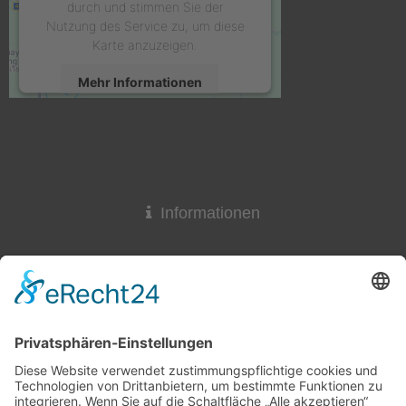
durch und stimmen Sie der
Nutzung des Service zu, um diese
Karte anzuzeigen.
Mehr Informationen
Akzeptieren
powered by
Usercentrics Consent
Management Platform
&
eRecht24
Informationen
Widerrufsrecht
Lieferzeit
AGB & Widerruf
Liefer- und Versandkosten