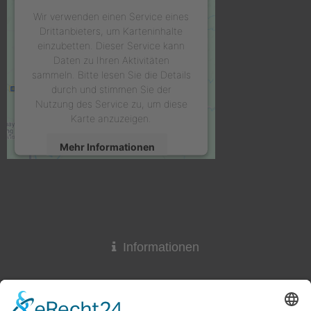
Wir verwenden einen Service eines
Drittanbieters, um Karteninhalte
einzubetten. Dieser Service kann
Daten zu Ihren Aktivitäten
sammeln. Bitte lesen Sie die Details
durch und stimmen Sie der
Nutzung des Service zu, um diese
Karte anzuzeigen.
Mehr Informationen
Akzeptieren
powered by
Usercentrics Consent
Management Platform
&
eRecht24
Informationen
Widerrufsrecht