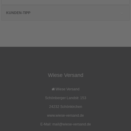
KUNDEN-TIPP
Kunden, die diesen Artikel kauften, haben
auch folgende Artikel bestellt:
Wiese Versand
Sturmstreichhölzer einzel
Kunststoff Hering 23cm
Pack
Wiese Versand
2,00 EUR
0,30 EUR
Schönberger Landstr. 153
( inkl. 19 % MwSt. zzgl.
Versandkosten
)
( inkl. 19 % MwSt. zzgl.
Versandkosten
)
Details
Details
24232 Schönkirchen
www.wiese-versand.de
E-Mail: mail@wiese-versand.de