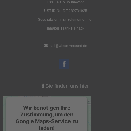
Fon: +49151/50864533
UST-ID-Nr.: DE 282734925
Geschäftsform: Einzelunternehmen
Aufstellstab, 3-tlg.
US Rucksack, Assault I,
"Basic",
Inhaber: Frank Reinack
13,50 EUR
36,00 EUR
( inkl. 19 % MwSt. zzgl.
Versandkosten
)
( inkl. 19 % MwSt. zzgl.
Versandkosten
)
mail@wiese-versand.de
Details
Details
Sie finden uns hier
Drahtsäge
Halstuch Lederknoten
5,50 EUR
3,20 EUR
Wir benötigen Ihre
( inkl. 19 % MwSt. zzgl.
Versandkosten
)
( inkl. 19 % MwSt. zzgl.
Versandkosten
)
Zustimmung, um den
Details
Details
Google Maps-Service zu
laden!