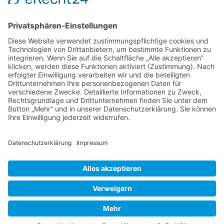
Lieferzeit
AGB & Widerruf
Liefer- und Versandkosten
Online-Streitbeilegung
Datenschutzerklärung
Kontakt
Impressum
Vertrag widerrufen
Wiese Versand © 2026 |
© Template BannerShop24
|
Datenschutz
|
Impressum