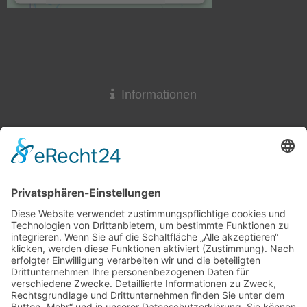
Akzeptieren
powered by
Usercentrics Consent
Management Platform
&
eRecht24
Informationen
Widerrufsrecht
Lieferzeit
AGB & Widerruf
Liefer- und Versandkosten
Online-Streitbeilegung
Datenschutzerklärung