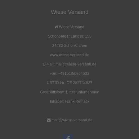
Wiese Versand
Rollmützen
Streicholzdose
3,60 EUR
1,70 EUR
Wiese Versand
( inkl. 19 % MwSt. zzgl.
Versandkosten
)
( inkl. 19 % MwSt. zzgl.
Versandkosten
)
Schönberger Landstr. 153
Details
Details
24232 Schönkirchen
www.wiese-versand.de
E-Mail: mail@wiese-versand.de
Fon: +49151/50864533
UST-ID-Nr.: DE 282734925
Hemd waldgrün
Freizeit- und Arbeits-Troyer
Geschäftsform: Einzelunternehmen
ab 25,50 EUR
29,00 EUR
Inhaber: Frank Reinack
( inkl. 19 % MwSt. zzgl.
Versandkosten
)
( inkl. 19 % MwSt. zzgl.
Versandkosten
)
Details
Details
mail@wiese-versand.de