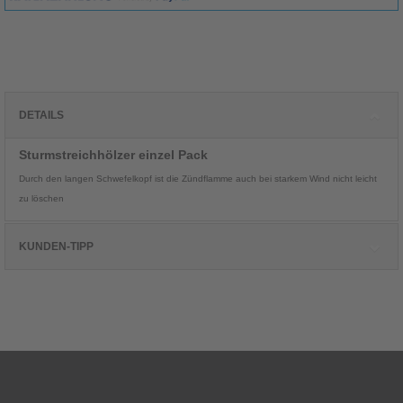
DETAILS
Sturmstreichhölzer einzel Pack
Durch den langen Schwefelkopf ist die Zündflamme auch bei starkem Wind nicht leicht
zu löschen
KUNDEN-TIPP
Kunden, die diesen Artikel kauften, haben
auch folgende Artikel bestellt: