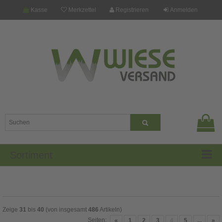
Kasse
Merkzettel
Registrieren
Anmelden
Sortiment
Zeige
31
bis
40
(von insgesamt
486
Artikeln)
Seiten:
«
1
2
3
4
5
...
»