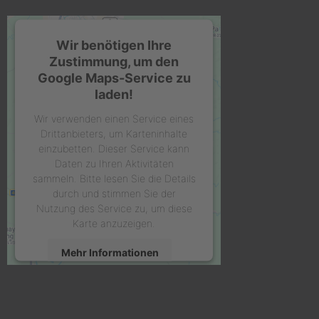
Wir benötigen Ihre
Zustimmung, um den
Google Maps-Service zu
laden!
Wir verwenden einen Service eines
Drittanbieters, um Karteninhalte
einzubetten. Dieser Service kann
Daten zu Ihren Aktivitäten
sammeln. Bitte lesen Sie die Details
durch und stimmen Sie der
Nutzung des Service zu, um diese
Karte anzuzeigen.
Mehr Informationen
Akzeptieren
powered by
Usercentrics Consent