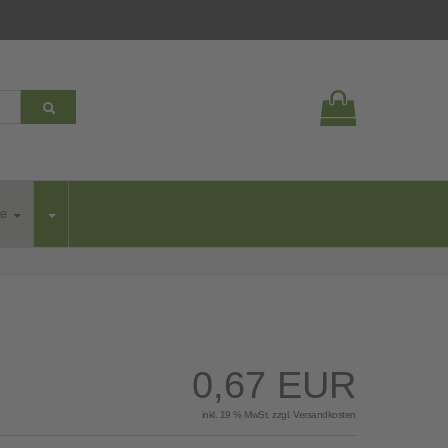
Ihr Warenkorb ist leer.
te
0,67 EUR
inkl. 19 % MwSt. zzgl.
Versandkosten