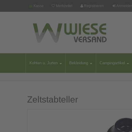
Kasse
Merkzettel
Registrieren
Anmelde
Kohten u. Jurten
Bekleidung
Campingartikel
Zeltstabteller