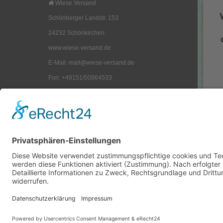
Wiese Versand
Schönberger Landstr. 153
24232 Schönkirchen
www.wiese-versand.de
E-Mail: mail@wiese-versand.de
Fon: +49151/50864533
UST-ID-Nr.: DE 282734925
K
Geschäftsform: Einzelunternehmen
D
Inhaber: Frank Reinack
s
mail@wiese-versand.de