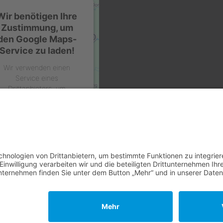
Wir benötigen Ihre
Zustimmung, um
den Google Maps-
Service zu laden!
Wir verwenden einen
Service eines
Drittanbieters, um
arteninhalte einzubetten.
ieser Service kann Daten
zu Ihren Aktivitäten
sammeln. Bitte lesen Sie
die Details durch und
timmen Sie der Nutzung
des Service zu, um diese
Karte anzuzeigen.
Mehr Informationen
Akzeptieren