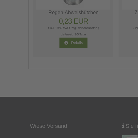
Regen-Abweishütchen
Z
0,23 EUR
( inkl. 19 % MwSt. zzgl.
Versandkosten
)
( i
Lieferzeit:
3-5 Tage
Details
Wiese Versand
Sie f