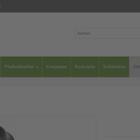
n
Pfadfinderartikel
Kompanten
Rucksäcke
Schlafsäcke
Zel