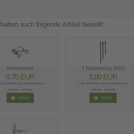
 haben auch folgende Artikel bestellt:
Rohrklemme
T Eisenhering 30cm
0,70 EUR
3,00 EUR
nkl. 19 % MwSt. zzgl.
Versandkosten
)
( inkl. 19 % MwSt. zzgl.
Versandkosten
)
Lieferzeit:
3-5 Tage
Lieferzeit:
1 Woche
Details
Details