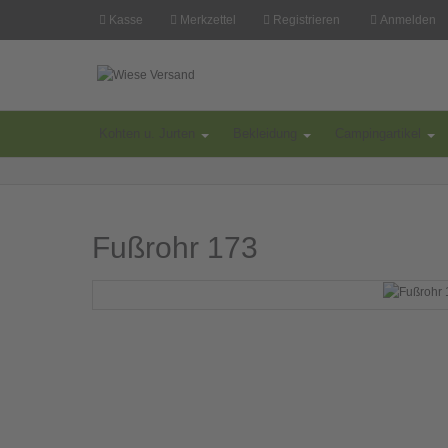
Kasse
Merkzettel
Registrieren
Anmelden
Kohten u. Jurten
Bekleidung
Campingartikel
Fußrohr 173