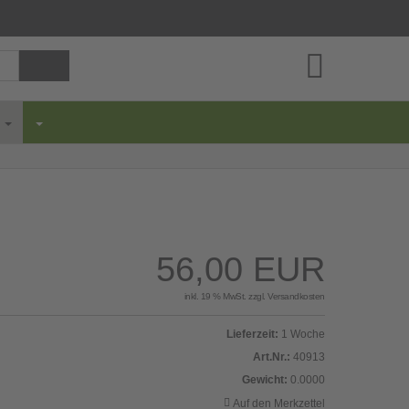
Ihr Warenkorb ist leer.
e
56,00 EUR
inkl. 19 % MwSt. zzgl.
Versandkosten
Lieferzeit:
1 Woche
Art.Nr.:
40913
Gewicht:
0.0000