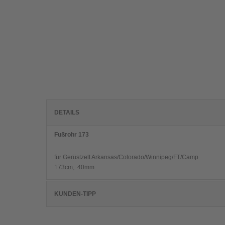
DETAILS
Fußrohr 173
für Gerüstzelt Arkansas/Colorado/Winnipeg/FT/Camp
173cm, 40mm
KUNDEN-TIPP
Kunden, die diesen Artikel kauften,