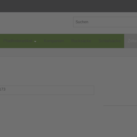
Pfadfinderartikel
Kompanten
Rucksäcke
Schlafsäcke
Zelt