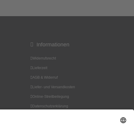
Informationen
Widerrufsrecht
Lieferzeit
AGB & Widerruf
Liefer- und Versandkosten
Online-Streitbeilegung
Datenschutzerklärung
Kontakt
Impressum