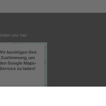
Binderrohr 257
47,00 EUR
( inkl. 19 % MwSt. zzgl.
Versandkosten
)
Lieferzeit:
1 Woche
finden uns hier
Details
Wir benötigen Ihre
Zustimmung, um
den Google Maps-
Service zu laden!
Wir verwenden einen
Service eines
Drittanbieters, um
arteninhalte einzubetten.
ieser Service kann Daten
zu Ihren Aktivitäten