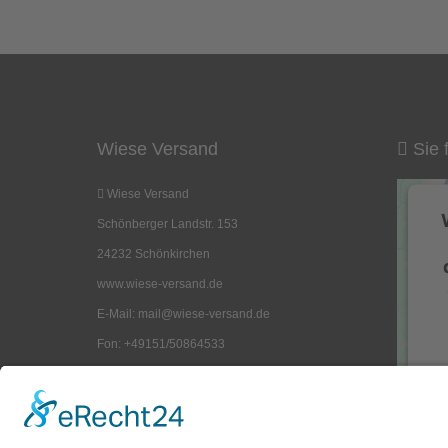
Pfettenrohr
37,00 EUR
( inkl. 19 % MwSt. zzgl.
Versandkosten
)
Lieferzeit:
1 Woche
Wiese Versand
Sie 
Details
Wiese Versand
Schönberger Landstr. 153
24232 Schönkirchen
www.wiese-versand.de
E-Mail: mail@wiese-versand.de
Fon: +49151/50864533
UST-ID-Nr.: DE 282734925
K
Geschäftsform: Einzelunternehmen
D
Inhaber: Frank Reinack