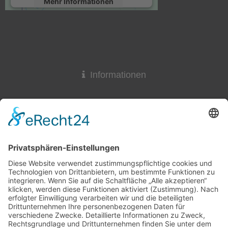
Mehr Informationen
Akzeptieren
powered by
Usercentrics Consent
Management Platform
&
eRecht24
Informationen
Widerrufsrecht
Lieferzeit
AGB & Widerruf
Liefer- und Versandkosten
Online-Streitbeilegung
Datenschutzerklärung