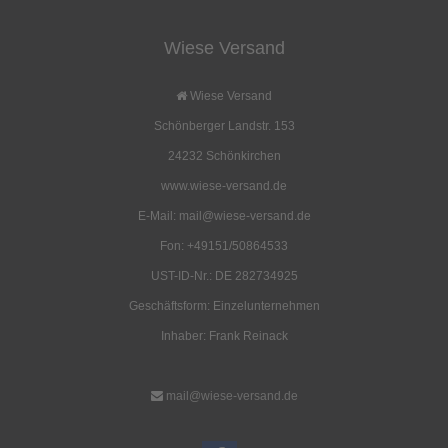
Alaska 1
Wiese Versand
1.791,00 EUR
( inkl. 19 % MwSt. zzgl.
Versandkosten
)
Wiese Versand
Schönberger Landstr. 153
Details
24232 Schönkirchen
www.wiese-versand.de
E-Mail: mail@wiese-versand.de
Fon: +49151/50864533
UST-ID-Nr.: DE 282734925
Geschäftsform: Einzelunternehmen
Inhaber: Frank Reinack
mail@wiese-versand.de