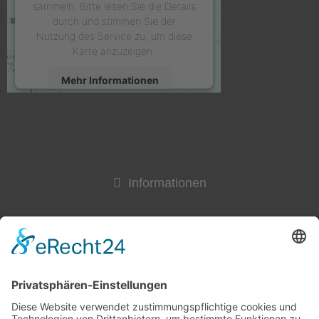
sammeln. Bitte lesen Sie die Details
durch und stimmen Sie der
Nutzung des Service zu, um diese
Karte anzuzeigen.
Mehr Informationen
Akzeptieren
powered by
Usercentrics Consent
Management Platform
&
eRecht24
Informationen
Widerrufsrecht
Lieferzeit
AGB & Widerruf
Liefer- und Versandkosten