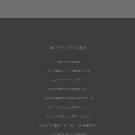
Wiese Versand
Wiese Versand
Schönberger Landstr. 153
24232 Schönkirchen
www.wiese-versand.de
E-Mail: mail@wiese-versand.de
Fon: +49151/50864533
UST-ID-Nr.: DE 282734925
Geschäftsform: Einzelunternehmen
Inhaber: Frank Reinack