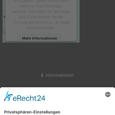
einzubetten. Dieser Service kann
Daten zu Ihren Aktivitäten
sammeln. Bitte lesen Sie die Details
durch und stimmen Sie der
Nutzung des Service zu, um diese
Karte anzuzeigen.
Mehr Informationen
Akzeptieren
powered by
Usercentrics Consent
Management Platform
&
eRecht24
Informationen
Widerrufsrecht
Lieferzeit
AGB & Widerruf