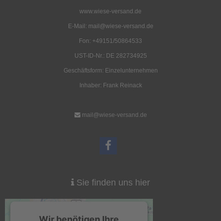
www.wiese-versand.de
E-Mail: mail@wiese-versand.de
Fon: +49151/50864533
UST-ID-Nr.: DE 282734925
Geschäftsform: Einzelunternehmen
T Eisenhering 30cm
Kohtenkreuz
3,00 EUR
52,00 EUR
Inhaber: Frank Reinack
( inkl. 19 % MwSt. zzgl.
Versandkosten
)
( inkl. 19 % MwSt. zzgl.
Versandkosten
)
Details
Details
mail@wiese-versand.de
Sie finden uns hier
Holz-Schnurspanner
Abdeckplanen für Kohten
120x120 285g/qm
2,20 EUR
63,00 EUR
Wir benötigen Ihre
( inkl. 19 % MwSt. zzgl.
Versandkosten
)
( inkl. 19 % MwSt. zzgl.
Versandkosten
)