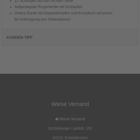
12 Schlingen auf der rechten Seite
Aufgesteppte Regenleiste mit Schlaufen
Untere Kante mit Doppelknöpfen und Knopfloch versehen
für Anbringung von Seitenplanen
KUNDEN-TIPP
Kunden, die diesen Artikel kauften, haben
auch folgende Artikel bestellt:
Wiese Versand
Sicherheits-T-Eisenhering
Aufstellstab 2tlg.
30cm
3,60 EUR
ab 16,00 EUR
Wiese Versand
( inkl. 19 % MwSt. zzgl.
Versandkosten
)
( inkl. 19 % MwSt. zzgl.
Versandkosten
)
Schönberger Landstr. 153
Details
Details
24232 Schönkirchen