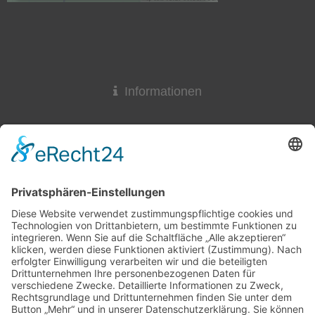
Akzeptieren
powered by
Usercentrics Consent
Management Platform
&
eRecht24
Informationen
Widerrufsrecht
Lieferzeit
AGB & Widerruf
Liefer- und Versandkosten
Online-Streitbeilegung
Datenschutzerklärung