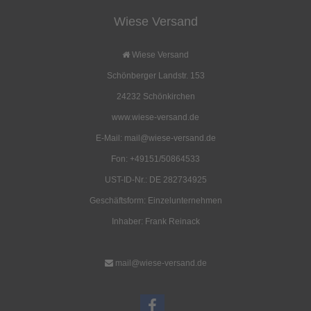
Wiese Versand
Jurtenabdeckplane mit RL
Bambusfackel 65cm
285g/qm
120,00 EUR
4,85 EUR
Wiese Versand
( inkl. 19 % MwSt. zzgl.
Versandkosten
)
( inkl. 19 % MwSt. zzgl.
Versandkosten
)
Schönberger Landstr. 153
Details
Details
24232 Schönkirchen
www.wiese-versand.de
E-Mail: mail@wiese-versand.de
Fon: +49151/50864533
UST-ID-Nr.: DE 282734925
Geschäftsform: Einzelunternehmen
Inhaber: Frank Reinack
mail@wiese-versand.de