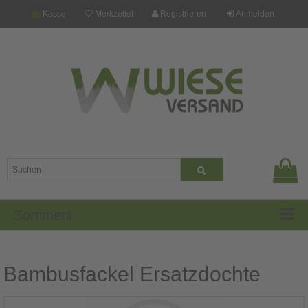
Kasse
Merkzettel
Registrieren
Anmelden
Sortiment
Bambusfackel Ersatzdochte