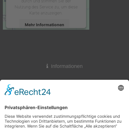
durch und stimmen Sie der
Nutzung des Service zu, um diese
Karte anzuzeigen.
Mehr Informationen
Akzeptieren
powered by
Usercentrics Consent
Management Platform
&
eRecht24
Informationen
Widerrufsrecht
Lieferzeit
AGB & Widerruf
Liefer- und Versandkosten