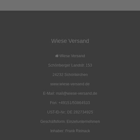
Wiese Versand
Feuerzeugbenzin
Eßbesteck, Edelstahl
5,60 EUR
3,95 EUR
Wiese Versand
( inkl. 19 % MwSt. zzgl.
Versandkosten
)
( inkl. 19 % MwSt. zzgl.
Versandkosten
)
Schönberger Landstr. 153
Details
Details
24232 Schönkirchen
www.wiese-versand.de
E-Mail: mail@wiese-versand.de
Fon: +49151/50864533
UST-ID-Nr.: DE 282734925
Feuersteine
Ersatzdocht für
Benzinfeuerzeug
Geschäftsform: Einzelunternehmen
2,60 EUR
2,60 EUR
Inhaber: Frank Reinack
( inkl. 19 % MwSt. zzgl.
Versandkosten
)
( inkl. 19 % MwSt. zzgl.
Versandkosten
)