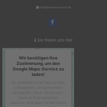
Details
Details
mail@wiese-versand.de
Sie finden uns hier
Kunststoff Hering 30cm
Leuchtstäbe
0,33 EUR
2,00 EUR
( inkl. 19 % MwSt. zzgl.
Versandkosten
)
( inkl. 19 % MwSt. zzgl.
Versandkosten
)
Wir benötigen Ihre
Details
Details
Zustimmung, um den
Google Maps-Service zu
laden!
Wir verwenden einen Service eines
Drittanbieters, um Karteninhalte
einzubetten. Dieser Service kann
Daten zu Ihren Aktivitäten
sammeln. Bitte lesen Sie die Details