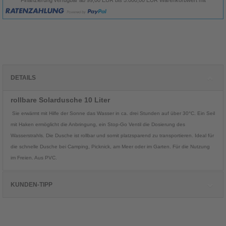
DETAILS
rollbare Solardusche 10 Liter
Sie erwärmt mit Hilfe der Sonne das Wasser in ca. drei Stunden auf über 30°C. Ein Seil
mit Haken ermöglicht die Anbringung, ein Stop-Go Ventil die Dosierung des
Wasserstrahls. Die Dusche ist rollbar und somit platzsparend zu transportieren. Ideal für
die schnelle Dusche bei Camping, Picknick, am Meer oder im Garten. Für die Nutzung
im Freien. Aus PVC.
KUNDEN-TIPP
Kunden, die diesen Artikel kauften, haben
auch folgende Artikel bestellt: