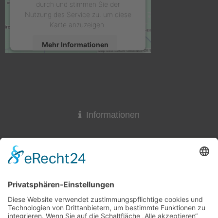
durch und stimmen Sie der
Nutzung des Service zu, um diese
Karte anzuzeigen.
Mehr Informationen
Akzeptieren
powered by
Usercentrics Consent
Management Platform
&
eRecht24
Informationen
Widerrufsrecht
Lieferzeit
AGB & Widerruf
Liefer- und Versandkosten