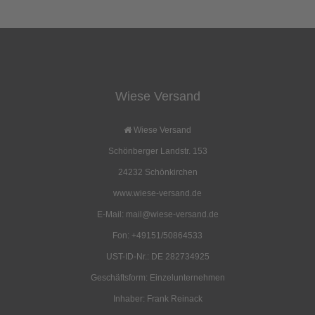
auch folgende Artikel bestellt:
Wiese Versand
Halstuch Lederknoten
Deckel für Schüsseltopf
22L
Wiese Versand
3,20 EUR
17,50 EUR
Schönberger Landstr. 153
( inkl. 19 % MwSt. zzgl.
Versandkosten
)
( inkl. 19 % MwSt. zzgl.
Versandkosten
)
Details
Details
24232 Schönkirchen
www.wiese-versand.de
E-Mail: mail@wiese-versand.de
Fon: +49151/50864533
UST-ID-Nr.: DE 282734925
Geschäftsform: Einzelunternehmen
Petroleum-Sturmlaterne
Petroleum-Lampenöl
6,50 EUR
4,50 EUR
Inhaber: Frank Reinack
( inkl. 19 % MwSt. zzgl.
Versandkosten
)
( inkl. 19 % MwSt. zzgl.
Versandkosten
)